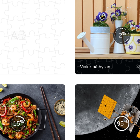
2
Violer på hyllan
15
95