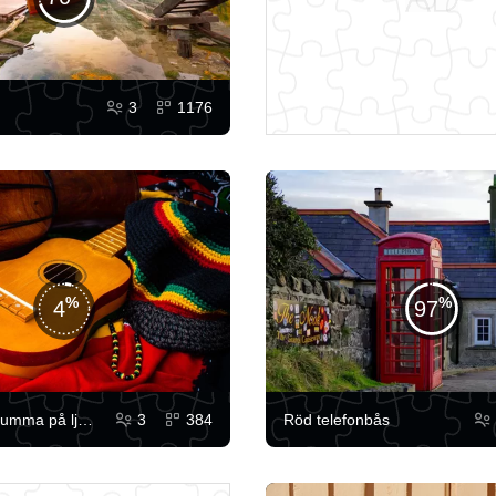
3
1176
4
97
Gitarr och trumma på ljusa tyger
3
384
Röd telefonbås