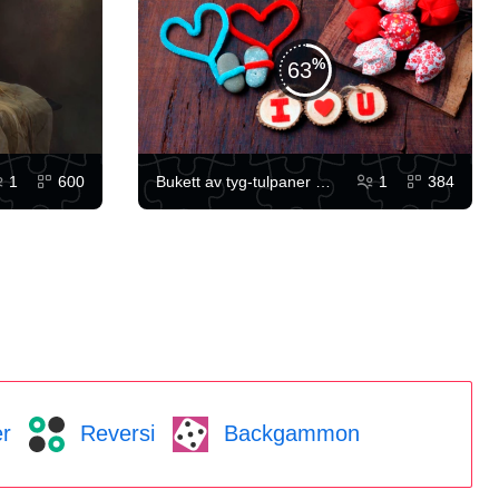
63
1
600
Bukett av tyg-tulpaner och ett hjärta
1
384
r
Reversi
Backgammon