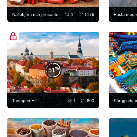
Nallebjörn och presenter
1
1176
Pasta med 
51
Toompea Hill
1
600