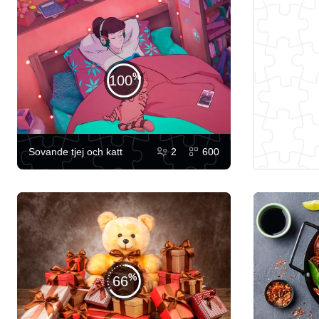
100
Sovande tjej och katt
2
600
66