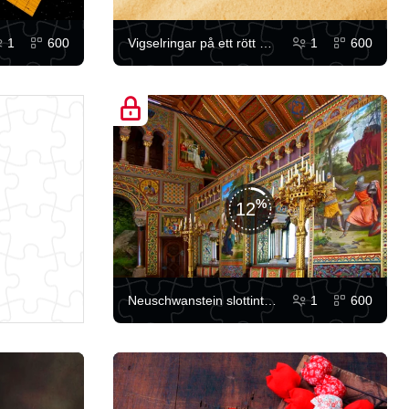
1
600
Vigselringar på ett rött hjärta
1
600
12
Neuschwanstein slottinteriör
1
600