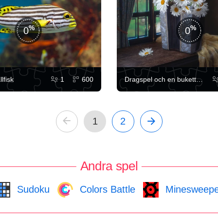
0
0
lfisk
1
600
Dragspel och en bukett prästkragar
1
2
Andra spel
Sudoku
Colors Battle
Minesweepe