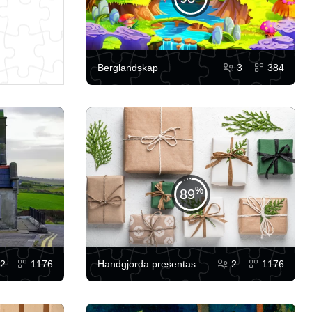
Berglandskap
3
384
89
2
1176
Handgjorda presentaskar
2
1176