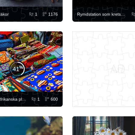
räkor
1
1176
Rymdstation som kretsar kring planeten Merkurius
41
Färgglada afrikanska plånböcker
1
600