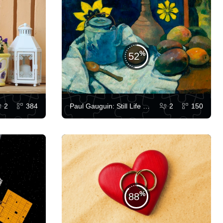
52
2
384
Paul Gauguin: Still Life with Teapot and Fruit
2
150
88