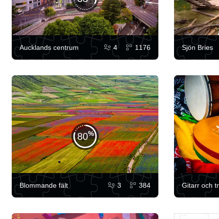
Aucklands centrum
4
1176
Sjön Bries
80
Blommande fält
3
384