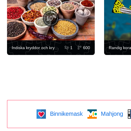
10
Indiska kryddor och kryddor
1
600
Randig koral
Binnikemask
Mahjong